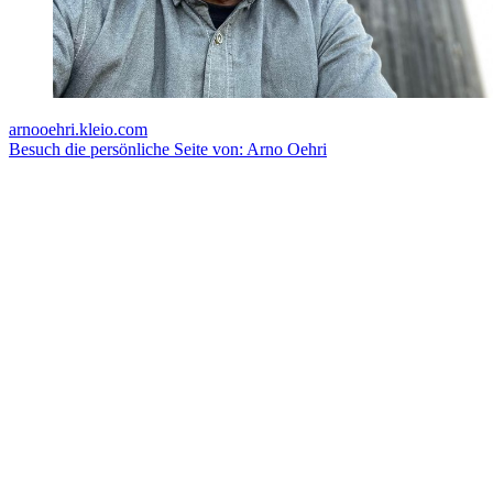
arnooehri.kleio.com
Besuch die persönliche Seite von: Arno Oehri